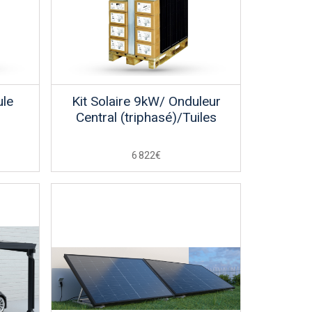
ule
Kit Solaire 9kW/ Onduleur
Central (triphasé)/Tuiles
6 822€