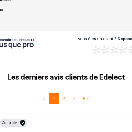
ix
Vous êtes un client ?
Déposez
Les derniers avis clients de Edelect
«
1
2
»
Fin
Contrôlé