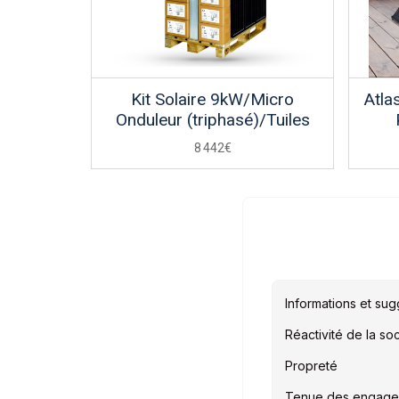
Kit Solaire 9kW/Micro
Atla
Onduleur (triphasé)/Tuiles
8 442€
Informations et sug
Réactivité de la so
Propreté
Tenue des engage