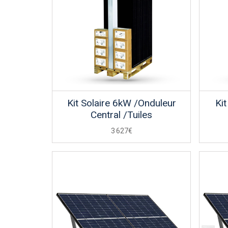
Kit Solaire 6kW /Onduleur
Ki
Central /Tuiles
3 627€