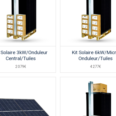
t Solaire 3kW/Onduleur
Kit Solaire 6kW/Mic
Central/Tuiles
Onduleur/Tuiles
2 079€
4 277€