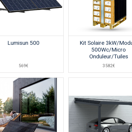
Lumisun 500
Kit Solaire 3kW/Mod
500Wc/Micro
Onduleur/Tuiles
569€
3 582€