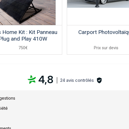
s Home Kit : Kit Panneau
Carport Photovoltaïq
Plug and Play 410W
750€
Prix sur devis
4,8
24 avis contrôlés
gestions
ciété
ments